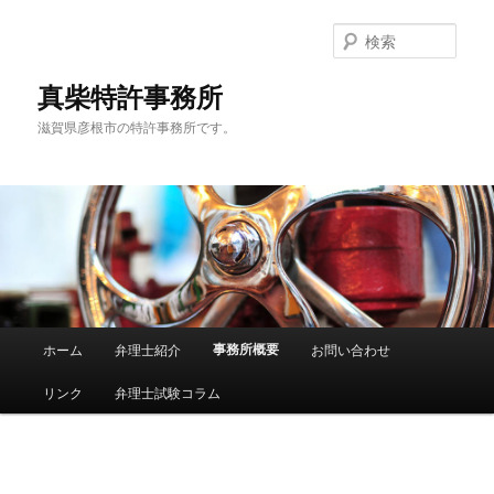
検
索
真柴特許事務所
滋賀県彦根市の特許事務所です。
メ
事務所概要
ホーム
弁理士紹介
お問い合わせ
メ
イ
ン
リンク
弁理士試験コラム
イ
メ
ニ
ン
ュ
ー
コ