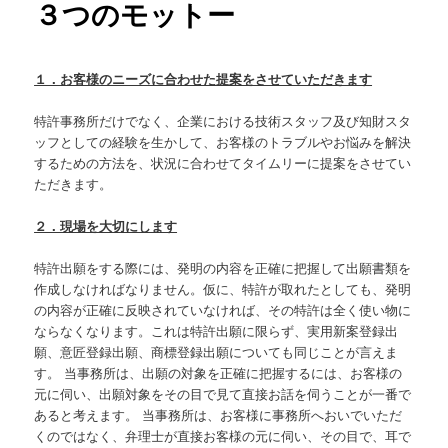
３つのモットー
ン
１．お客様のニーズに合わせた提案をさせていただきます
テ
特許事務所だけでなく、企業における技術スタッフ及び知財スタ
ン
ッフとしての経験を生かして、お客様のトラブルやお悩みを解決
するための方法を、状況に合わせてタイムリーに提案をさせてい
ツ
ただきます。
へ
２．現場を大切にします
移
特許出願をする際には、発明の内容を正確に把握して出願書類を
作成しなければなりません。仮に、特許が取れたとしても、発明
動
の内容が正確に反映されていなければ、その特許は全く使い物に
ならなくなります。これは特許出願に限らず、実用新案登録出
願、意匠登録出願、商標登録出願についても同じことが言えま
す。 当事務所は、出願の対象を正確に把握するには、お客様の
元に伺い、出願対象をその目で見て直接お話を伺うことが一番で
あると考えます。 当事務所は、お客様に事務所へおいでいただ
くのではなく、弁理士が直接お客様の元に伺い、その目で、耳で