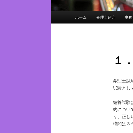
メ
ホーム
弁理士紹介
事務
メ
イ
ン
イ
メ
ニ
ン
ュ
１
ー
コ
ン
弁理士試
試験とし
テ
短答試験
ン
約につい
り、正し
ツ
時間は３