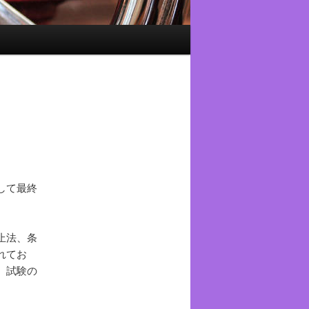
して最終
止法、条
れてお
。試験の