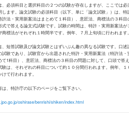
は、必須科目と選択科目の２つの試験が存在しますが、ここでは必
明します。論文試験の必須科目（以下、単に「論文試験」）は、特
特許法・実用新案法はまとめて１科目）、意匠法、商標法の３科目
形式で答える論文式試験です。試験の時間は、特許・実用新案法が
び商標法がそれぞれ１時間半です。例年、７月上旬頃に行われます
は、短答試験及び論文試験とはずいぶん趣の異なる試験です。口述
の試験であり、試験官から出題された特許・実用新案法（特許法・
めて1科目）、意匠法、商標法の３科目の問題に対して、口頭で答
試験は、それぞれの科目について約１０分間行われます。例年、１
かけて行われます。
容は、特許庁の以下のページをご覧下さい。
.jpo.go.jp/oshirase/benrishi/shiken/index.html