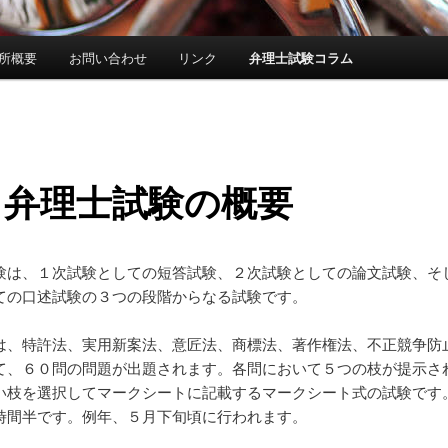
所概要
お問い合わせ
リンク
弁理士試験コラム
．弁理士試験の概要
験は、１次試験としての短答試験、２次試験としての論文試験、そ
ての口述試験の３つの段階からなる試験です。
は、特許法、実用新案法、意匠法、商標法、著作権法、不正競争防
て、６０問の問題が出題されます。各問において５つの枝が提示さ
い枝を選択してマークシートに記載するマークシート式の試験です
時間半です。例年、５月下旬頃に行われます。