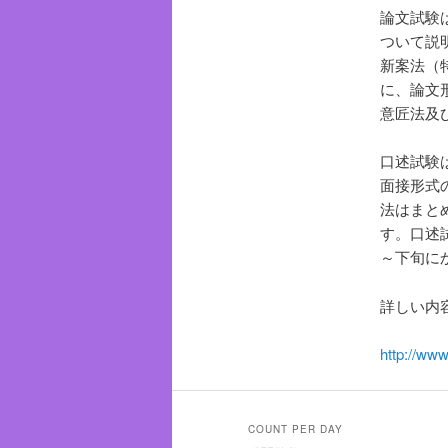
へ
論文試験
ついて説
移
新案法（
に、論文
動
意匠法及
口述試験
面接形式
法はまと
す。口述
～下旬に
詳しい内
http://www
COUNT PER DAY