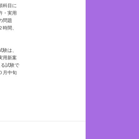
須科目に
許・実用
の問題
２時間、
。
試験は、
実用新案
える試験で
０月中旬